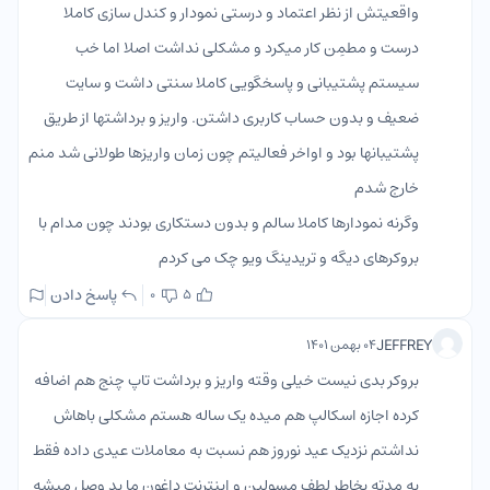
واقعیتش از نظر اعتماد و درستی نمودار و کندل سازی کاملا
درست و مطمِن کار میکرد و مشکلی نداشت اصلا اما خب
سیستم پشتیبانی و پاسخگویی کاملا سنتی داشت و سایت
ضعیف و بدون حساب کاربری داشتن. واریز و برداشتها از طریق
پشتیبانها بود و اواخر فعالیتم چون زمان واریزها طولانی شد منم
خارج شدم
وگرنه نمودارها کاملا سالم و بدون دستکاری بودند چون مدام با
بروکرهای دیگه و تریدینگ ویو چک می کردم
پاسخ دادن
0
5
JEFFREY
۰۴ بهمن ۱۴۰۱
بروکر بدی نیست خیلی وقته واریز و برداشت تاپ چنج هم اضافه
کرده اجازه اسکالپ هم میده یک ساله هستم مشکلی باهاش
نداشتم نزدیک عید نوروز هم نسبت به معاملات عیدی داده فقط
یه مدته بخاطر لطف مسولین و اینترنت داغون ما بد وصل میشه