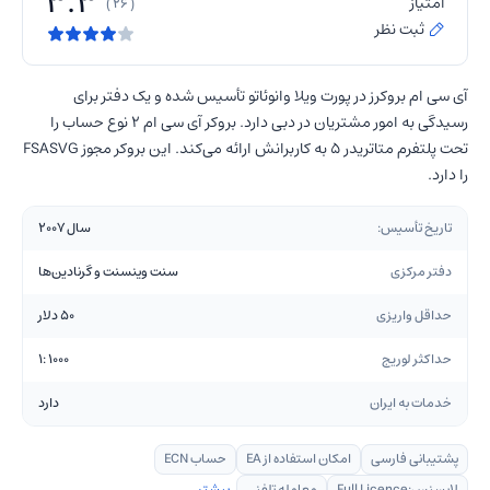
3.3
امتیاز
( 26 )
ثبت نظر
آی سی ام بروکرز در پورت ویلا وانوئاتو تأسیس شده و یک دفتر برای
رسیدگی به امور مشتریان در دبی دارد. بروکر آی سی ام 2 نوع حساب را
تحت پلتفرم متاتریدر 5 به کاربرانش ارائه می‌کند. این بروکر مجوز FSASVG
را دارد.
تاریخ تأسیس:
سال 2007
دفتر مرکزی
سنت وینسنت و گرنادین‌ها
حداقل واریزی
50 دلار
حداکثر لوریج
1000 :1
خدمات به ایران
دارد
پشتیبانی فارسی
امکان استفاده از EA
حساب ECN
لایسنس:
Full Licence
معامله تلفنی
بیشتر ...