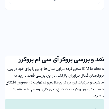
استاپ اوت
20 درصد
لول مارجین کال
-
استاپ لول
-
حداکثر سفارشات باز
200
کارمزد عدم فعالیت
دارد
نقد و بررسی بروکر آی سی ام بروکرز
ریکوت‌
دارد
ICM brokers سعی کرده در این سال‌ها جایی را برای خود در بین
بروکرهای فعال در ایران باز کند. در این بررسی قصد داریم به
حساب اسلامی
دارد
ماهیت و جزئیات این بروکر بپردازیم و در نهایت در خصوص افتتاح
حساب در این بروکر به یک جمع‌بندی کلی برسیم. با ما همراه
حساب بدون کمیسیون
دارد
باشید.
نوع اسپرد
Fix Spread