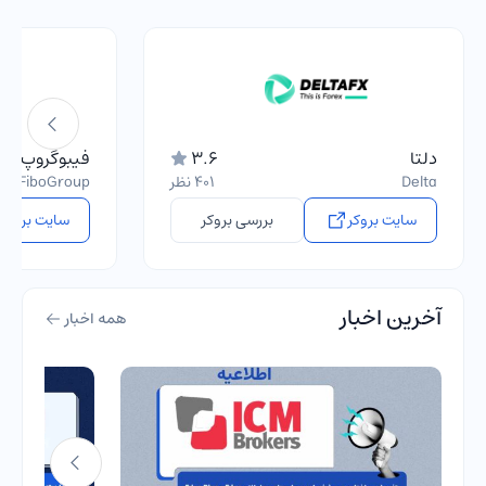
دلتا
3.6
فیبوگروپ
Delta
401 نظر
FiboGroup
سایت بروکر
بررسی بروکر
سایت بروکر
آخرین اخبار
همه اخبار