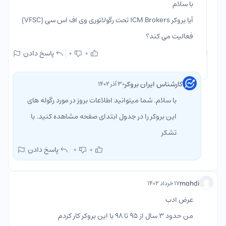
با سلام
آیا بروکر ICM Brokers تحت رگولاتوری وی اف اس سی (VFSC)
فعالیت می کند؟
پاسخ دادن
0
0
کارشناس ایران بروکر
۳۰ آذر ۱۴۰۲
با سلام. شما میتوانید اطلاعات بروز در مورد رگوله های
این بروکر را در جدول ابتدای صفحه مشاهده کنید. با
تشکر
پاسخ دادن
0
0
mahdi
۱۷ خرداد ۱۴۰۲
عرض ادب
من حدود 3 سال از 95 تا 98 با این بروکر کار کردم