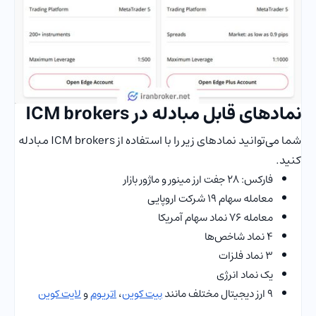
نماد‌های قابل مبادله در ICM brokers
شما می‌توانید نمادهای زیر را با استفاده از ICM brokers مبادله
کنید.
فارکس: 28 جفت‌‌ ارز مینور و ماژور بازار
معامله سهام 19 شرکت اروپایی
معامله 76 نماد سهام آمریکا
4 نماد شاخص‌ها
3 نماد فلزات
یک نماد انرژی
9 ارز دیجیتال مختلف مانند
بیت کوین
،
اتریوم
و
لایت کوین