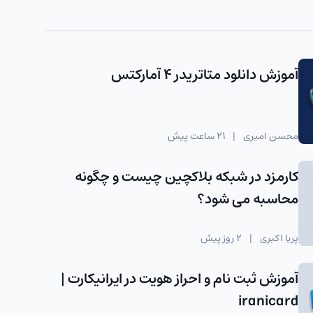
آموزش دانلود متاتریدر 4 آمارکتس
محسن امیری
|
21 ساعت پیش
کارمزد در شبکه بلاکچین چیست و چگونه
محاسبه می شود؟
پریا اکبری
|
2 روز پیش
آموزش ثبت نام و احراز هویت در ایرانیکارت |
iranicard