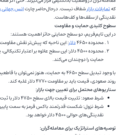
معامله‌گران در وضعیت بلاتکلیفی قرار می‌گیرند. حتی اگر همه 
که
تمایلات بازار
شفاف نیست. درحال‌حاضر چارت
انس جهانی ط
نقدینگی از سقف‌ها و کف‌هاست.
سطوح کلیدی حمایت و مقاومت
در این تایم‌فریم، دو سطح حمایتی حائز اهمیت هستند:
محدوده ۴۶۵۰
دلار
: این ناحیه که پیش‌تر نقش مقاومت
محدوده ۴۵۰۰ دلار: این سطح علاوه بر اعتبار ت
حمایت را دوچندان می‌کند.
با وجود تبدیل سطح ۴۶۵۰ به حمایت، هنوز نم
روند صعودی، قیمت باید بر مقاومت ۴۷۷۰ دلار غلبه کند.
سناریوهای محتمل برای تعیین جهت بازار:
شرط صعود: تثبیت قیمت بالای سطح ۴۷۵۰ دلار با ثبت یک کندل قدرتمند (Full Body) در تایم‌فریم بالا.
شرط نزول: شکست قدرتمند باکس قرمز به سمت پایین، 
نقدینگی‌های حوالی ۴۵۰۰ دلار خواهد بود.
توصیه‌های استراتژیک برای معامله‌گران: