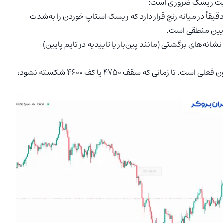
دیریت ریسک ضروری است:
یز از معامله در میانه محدوده: قیمت فعلی (حوالی ۴۶۷۷) دقیقاً در میانه رنج قرار دارد که ریسک استاپ خوردن را به‌شدت
پایین منطقی است.
به محدوده ۴۶۰۰-۴۶۳۰ دلار، چنانچه نشانه‌های برگشتی (مانند پین‌بار یا تاییدیه در تایم پایین)
بهترین استراتژی در این وضعیت، انتظار برای خروج قیمت از زون فعلی است. تا زمانی که سقف ۴۷۵۰ یا کف ۴۶۰۰ شکسته نشود،