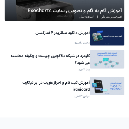
آموزش گام به گام و تصویری سایت Exocharts
امیرحسین شریفی
|
1 ساعت پیش
آموزش دانلود متاتریدر 4 آمارکتس
محسن امیری
کارمزد در شبکه بلاکچین چیست و چگونه محاسبه
می شود؟
پریا اکبری
آموزش ثبت نام و احراز هویت در ایرانیکارت |
iranicard
عباس کاشفی