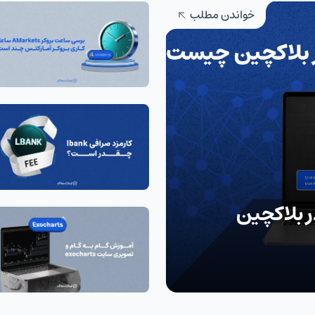
خواندن مطلب
 زمانی یا Timestamp در بلاکچین