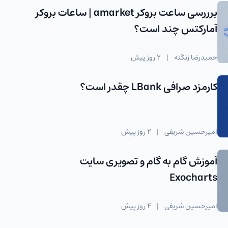
برررسی ساعت بروکر amarket | ساعات بروکر
آمارکتس چند است؟
حمیدرضا زنگنه
|
2 روز پیش
کارمزد صرافی LBank چقدر است؟
امیرحسین شریفی
|
2 روز پیش
آموزش گام به گام و تصویری سایت
Exocharts
امیرحسین شریفی
|
4 روز پیش